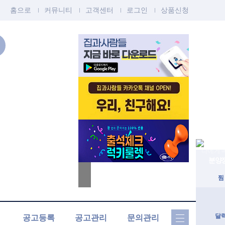
홈으로
커뮤니티
고객센터
로그인
상품신청
나에게 
분양
찜
달
공고등록
공고관리
문의관리