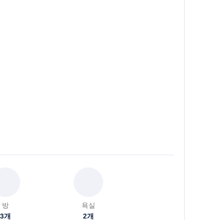
방
욕실
3
개
2
개