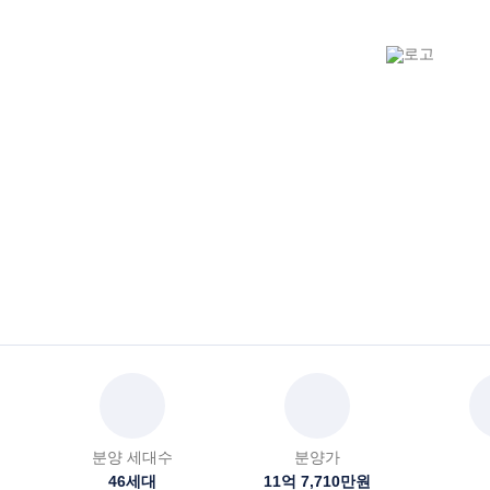
분양 세대수
분양가
46
세대
11억 7,710만원