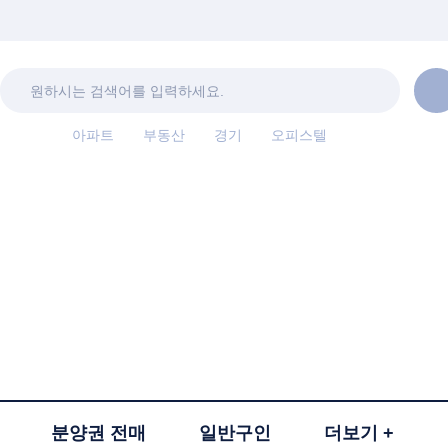
아파트
부동산
경기
오피스텔
분양권 전매
일반구인
더보기