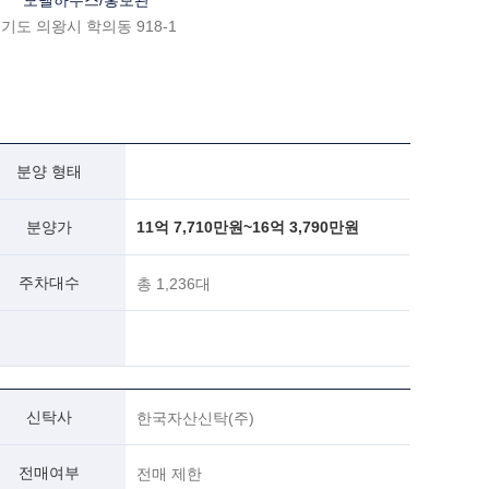
모델하우스/홍보관
기도 의왕시 학의동 918-1
분양 형태
분양가
11억 7,710만원~16억 3,790만원
주차대수
총
1,236
대
신탁사
한국자산신탁(주)
전매여부
전매 제한