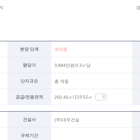
지
경
분양 단계
계약중
평당가
3,884만원/3.3㎡당
단지규모
총 개동
공급/전용면적
250.45
㎡
119.52
㎡
평
건설사
(주)대우건설
규제기간