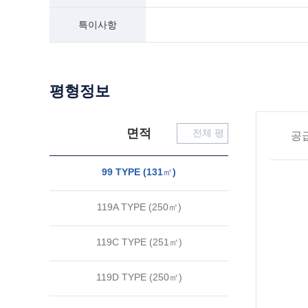
특이사항
평형정보
면적
전체
평
공
99 TYPE (
131
㎡
)
119A TYPE (
250
㎡
)
119C TYPE (
251
㎡
)
119D TYPE (
250
㎡
)