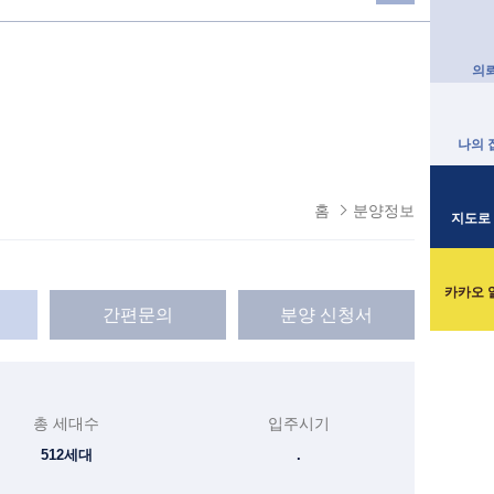
의
나의 
홈
분양정보
지도로
카카오 
간편문의
분양 신청서
총 세대수
입주시기
512세대
.