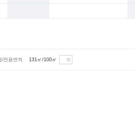
평
급/전용면적
131
㎡
100
㎡