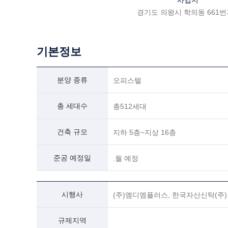
사업지
경기도 의왕시 학의동 661번
기본정보
분양 종류
오피스텔
총 세대수
총
512
세대
건축 규모
지하 5층
~
지상 16층
준공 예정일
.월 예정
시행사
(주)엠디엠플러스, 한국자산신탁(주)
규제지역