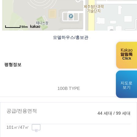
50m
모델하우스/홍보관
Click
평형정보
지도로
보기
100B TYPE
공급/전용면적
44 세대 / 99 세대
101
㎡
47
㎡
평