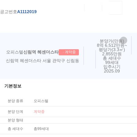
공고번호
A1112019
분양가(만원)
8억 6,512만원~
평당가(3.3㎡)
오피스텔
신림역 헤센더스타
계약중
2,855만원
총 세대수
신림역 헤센더스타
서울 관악구 신림동
99세대
입주시기
2025.09
기본정보
분양 종류
오피스텔
분양 단계
계약중
분양 형태
총 세대수
총
99
세대