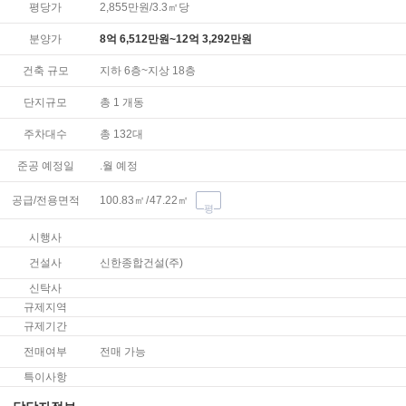
평당가
2,855만원/3.3㎡당
분양가
8억 6,512만원~12억 3,292만원
건축 규모
지하 6층
~
지상 18층
단지규모
총 1 개동
주차대수
총
132
대
준공 예정일
.월 예정
공급/전용면적
100.83
㎡
47.22
㎡
평
시행사
건설사
신한종합건설(주)
신탁사
규제지역
규제기간
전매여부
전매 가능
특이사항