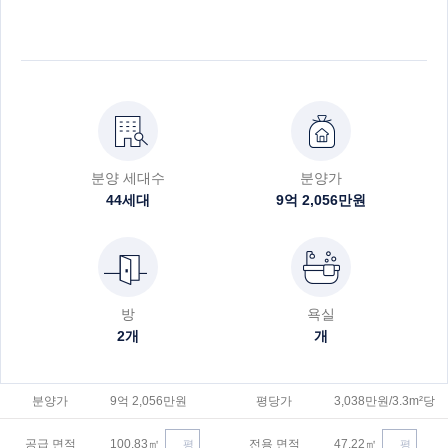
분양 세대수
분양가
44
세대
9억 2,056만원
방
욕실
2
개
개
분양가
9억 2,056만원
평당가
3,038만원/3.3m²당
공급 면적
100.83
㎡
전용 면적
47.22
㎡
평
평