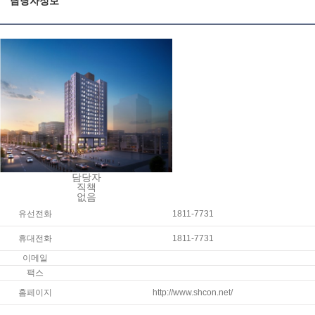
담당자정보
담당자
직책
없음
유선전화
1811-7731
휴대전화
1811-7731
이메일
팩스
홈페이지
http://www.shcon.net/