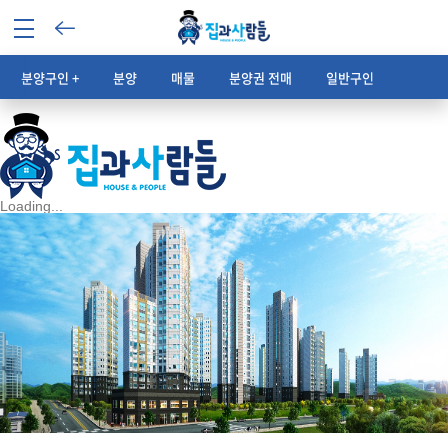
분양구인 +
분양
매물
분양권 전매
일반구인
중개사
Loading...