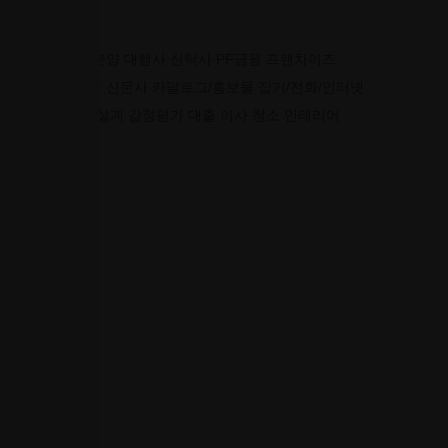
일반구인
더보기
중개사
부동산 개발사
시행사
시공사
분양 대행사
신탁사
PF금융
프랜차이즈
광고 협력사
광고대행
현수막
신문사
카달로그/홍보물
집기/전화/인터넷
기타 협력사
법무
세무
회계
설계
감정평가
대출
이사
청소
인테리어
매물달력
부동산계산기
공고등록
공고관리
문의관리
분양상담사
현장정보
지역별 검색
상세 검색
지도 검색
인재정보
지역별 검색
상세 검색
지도 검색
M.H/홍보관
채용정보
지역별 검색
상세 검색
지도 검색
인재
지역별 검색