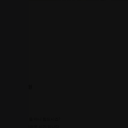
모집내용
모집
TM/텔레마케터
급여
건 ~
성별
무관
나이
연령무관
경력
모집인원
0명
근무조건
근무지역
서울 동작구
근무요일
근무시간
식사
일비
숙소
우대사항
광고 및 영업지원
온라인
오프라인
상세정보
팀장님들 팀원분들 마니 힘드시죠?
지금은 계약이 어려운 시기 입니다.