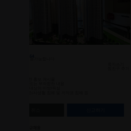
신고하기
작성자
I1111164
공고번호
로그인 후 이용가능합니다.
쪽지쓰기
찜친구 추가
사유선택
부적절한 홍보 게시물
음란성 또는 부적합한 내용
특정인 대상의 비방/욕설
명예훼손/사생활 침해 및 저작권 침해 등
취소
신고하기
신대방 더 힐스 신규채용