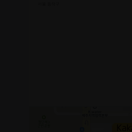
서울 동작구
신대방 더 힐스
분양종류
아파트
분양단계
계약중
모집
TM/텔레마케터
급여
이상
건
지원하기
담당자정보
담당자
김영진
이메일
전화
휴대전화
010-6656-9730
주소
위치
팩스
사업지