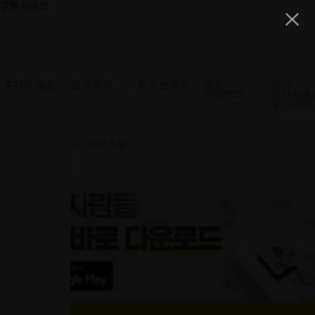
알림 서비스
홈으로
커뮤니티
고객센터
로그인
상품신청
즐겨찾기에 추가
투자처 알림
방 구하기
받은 신청서
받은
받은
간편문의
입사지원
및 이력서
아파트
부동산
경기
오피스텔