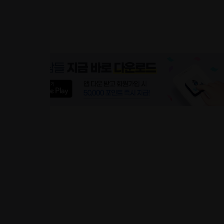
광고 협력사
기타 협력사
구인/구직
지도
달력
찜
의뢰
회사소개
분양구인 +
분양
매물
분양권 전매
일반구인
중개사
개발사
광고 협력사
기타 협력사
분양구인+
분양
매물