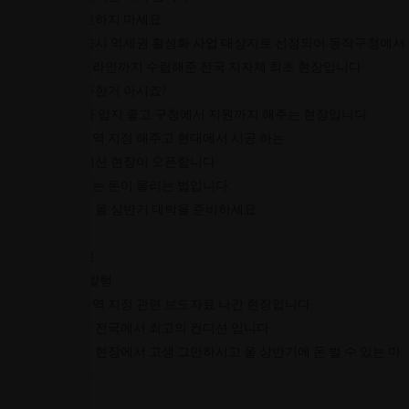
인근 현장과 비교하지 마세요
저희 현장은 서울시 역세권 활성화 사업 대상지로 선정되어 동작구청에서
도시개발 가이드라인까지 수립해준 전국 지자체 최초 현장입니다
보라매 자이 입주한거 아시죠?
보라매 자이 보다 입지 좋고 구청에서 지원까지 해주는 현장입니다.
동작구청에서 구역 지정 해주고 현대에서 시공 하는
전국 최상의 컨디션 현장이 오픈합니다
신뢰가 있는곳에는 돈이 몰리는 법입니다.
최고에 현장에서 올 상반기 대박을 준비하세요.
홍보관 공사 완료
4월 8일 계약서 발행
동작구청에서 구역 지정 관련 보도자료 나간 현장입니다
서울뿐만 아니라 전국에서 최고의 컨디션 입니다
계약쓰기 어려운 현장에서 고생 그만하시고 올 상반기에 돈 벌 수 있는 마
지막 현장입니다