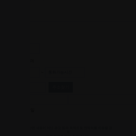
고객 정보
성명
휴대폰
이메일
연령대
성별
남
여
희망시간
~
주소
주소찾기
2026년 08월 08일
위 관련 내용이 아닌 광고 등의 목적으로 연락처를 이용할 경
우