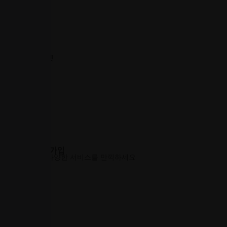
PF금융
프랜차이즈
지도 검색
광고 협력사
광고대행
현수막
신문사
카달로그/홍보물
집기/전화/인터넷
지도 검색
기타 협력사
법무
세무
회계
설계
감정평가
대출
이자
청소
인테리어
지도 검색
로그인 및 회원가입
집과 사람들의 다양한 서비스를 만끽하세요
상품신청
커뮤니티
고객센터
분양구인+
분양
매물
분양권 전매
중개사
개발사