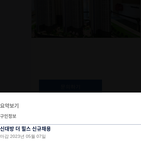
담당자 정보
담당자
김영진
연락처
이메일
문의하기
요약보기
찜 목록
My page
구인정보
Back
Top
신대방 더 힐스 신규채용
마감 2023년 05월 07일