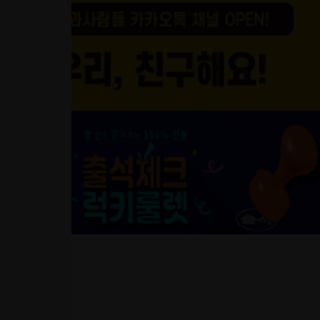
분양구인
분양상담사
M.H/홍보관
분양
매물
분양권 전매