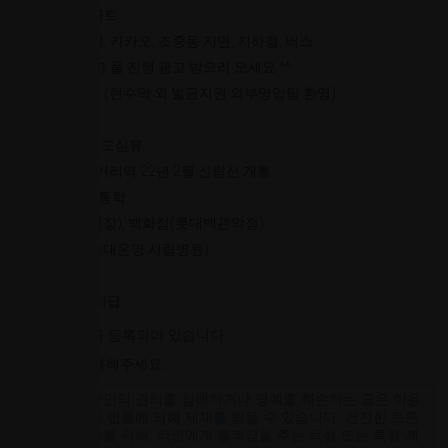
광고는 이미 스타트
오픈 광고 네이버, 카카오, 조중동 지면, 지하철, 버스
등 오픈 관련 광고 풀 진행 광고 받으러 오세요.^^
홍보물품 풀지원 (현수막 외 벌금지원 외부영업팀 환영)
보라매공원뷰와 도심뷰
7호선 신대방삼거리역 22년 2월 신림선 개통
9개 초중고 도보통학
재래시장(성대시장), 백화점(롯대백관악점)
보라매병원(서울대운영 시립병원)
주 단위 수수료 지급
리뷰
총
0
개의 리뷰가 등록되어 있습니다.
로그인 후 이용해주세요.
(
0
250
)