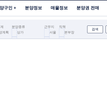
양구인
분양정보
매물정보
분양권 전매
단계
분양종류
근무지
직책
검색
양계획
상가
서울
본부장
약중
오피스텔
부산
팀장
약중
아파트
대구
팀원
빌라
인천
데스크상담사
상가주택
광주
기타
도시형 생활주택
대전
전원주택
울산
타운하우스
세종
펜션
경기