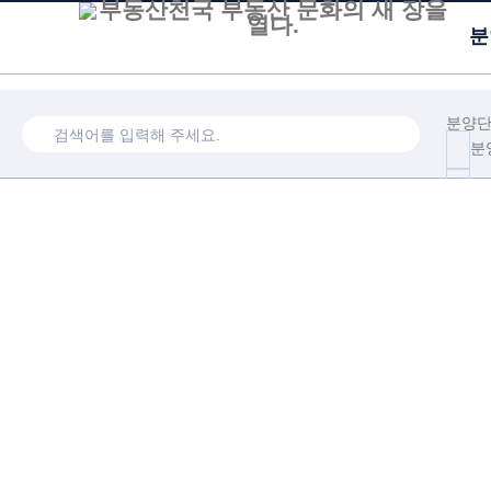
분
분양
분
1km
청
계